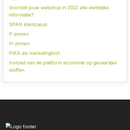
Voorziet jouw webshop in 2022 alle wettelijke
informatie?
SPAN klantcasus
P-zinnen
H-zinnen
PIKA als marketingtool
Invloed van de platform economie op gevaarlijke
stoffen